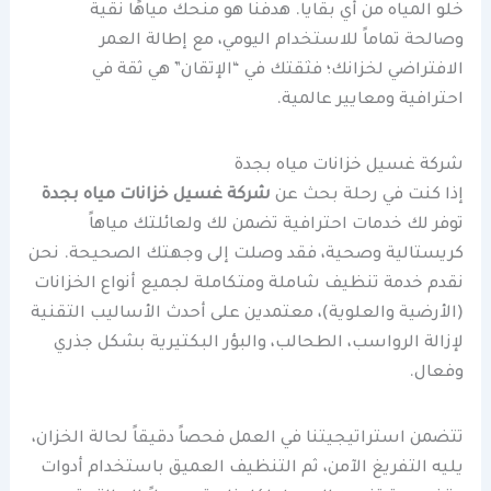
خلو المياه من أي بقايا. هدفنا هو منحك مياهًا نقية
وصالحة تماماً للاستخدام اليومي، مع إطالة العمر
الافتراضي لخزانك؛ فثقتك في “الإتقان” هي ثقة في
احترافية ومعايير عالمية.
شركة غسيل خزانات مياه بجدة
إذا كنت في رحلة بحث عن
شركة غسيل خزانات مياه بجدة
توفر لك خدمات احترافية تضمن لك ولعائلتك مياهاً
كريستالية وصحية، فقد وصلت إلى وجهتك الصحيحة. نحن
نقدم خدمة تنظيف شاملة ومتكاملة لجميع أنواع الخزانات
(الأرضية والعلوية)، معتمدين على أحدث الأساليب التقنية
لإزالة الرواسب، الطحالب، والبؤر البكتيرية بشكل جذري
وفعال.
تتضمن استراتيجيتنا في العمل فحصاً دقيقاً لحالة الخزان،
يليه التفريغ الآمن، ثم التنظيف العميق باستخدام أدوات