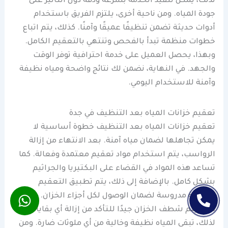
لذلك، يمكن تنفيذ الخدمة بسرعة ودقة دون التأثير على
جودة المياه. ومن ناحية أخرى، يلتزم الفريق باستخدام
أدوات حديثة تضمن تنظيفًا عميقًا وآمنًا. كذلك، يتم اتباع
خطوات منظمة تبدأ بالفحص وتنتهي بالتعقيم الكامل.
وبهذا، يحصل العميل على خدمة احترافية توفر الوقت
والجهد. في النهاية، نضمن لك نتائج واضحة ومياه نظيفة
وآمنة للاستخدام اليومي.
تعقيم خزانات المياه بعد التنظيف في جدة
تعقيم خزانات المياه بعد التنظيف خطوة أساسية لا
يمكن تجاهلها لضمان مياه آمنة. بعد الانتهاء من إزالة
الرواسب، يتم استخدام مواد تعقيم معتمدة وفعالة. كما
تساعد هذه المواد في القضاء على البكتيريا والجراثيم
بشكل كامل. بالإضافة إلى ذلك، يتم تطبيق التعقيم
بطريقة مدروسة لضمان الوصول لكل أجزاء الخزان. وبعد
ذلك، يتم شطف الخزان جيدًا للتأكد من إزالة أي بقايا.
لذلك، تبقى المياه نظيفة وخالية من أي ملوثات ضارة. ومن