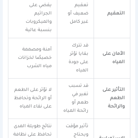
تعقيم
يقضي على
التعقيم
ضعيف أو
الجراثيم
غير كامل
والميكروبات
بنسبة عالية
قد تترك
آمنة ومصممة
الأمان على
بقايا تؤثر
خصيصًا لخزانات
المياه
على جودة
مياه الشرب
المياه
قد تسبب
التأثير على
لا تؤثر على الطعم
تغير في
الطعم
أو الرائحة وتحافظ
طعم أو
والرائحة
على نقاء المياه
رائحة المياه
تأثير مؤقت
نتائج طويلة المدى
ويحتاج
تحافظ على نظافة