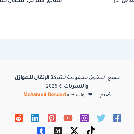
فاجئ […]
السابق! كثير من السكان يش
جميع الحقوق محفوظة لشركة
الإتقان للعوازل
والتسربات
© 2026
صُنع بـــــ❤
بواسطة
Mohamed Desouki